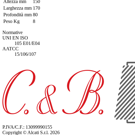
Altezza mm
150
Larghezza mm
170
Profondità mm
80
Peso Kg
8
Normative
UNI EN ISO
105 E01/E04
AATCC
15/106/107
P.IVA/C.F.: 13099990155
Copyright © Alcati S.r.l. 2026